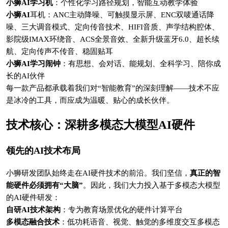
小狮AI学习机
：个性化学习路径规划，智能互动教学体验
小狮AI
耳机：ANC主动降噪、可触摸显示屏、ENC双唛通话降
噪、三大调音模式、定向传音技术、HIFI音质、声学结构腔体、
影院级IMAX环绕音、ACS全景音效、全新升级蓝牙6.0、超长续
航、定向传声不传音、稳固贴耳
小狮AI学习闹钟
：有思想、会对话、能规划、全科学习、陪你成
长的AI伙伴
每一款产品都承载着我们对“智能教育”的深刻理解——技术不应
是冰冷的工具，而应成为温暖、贴心的成长伙伴。
技术核心：深耕多模态大模型AI硬件
领先的AI技术布局
小狮研发团队始终走在AI硬件技术的前沿。我们坚信，
真正的智
能硬件必须拥有“大脑”
。因此，我们大力投入基于多模态大模型
的AI硬件研发：
自研AI技术架构
：专为教育场景优化的硬件计算平台
多模态融合技术
：低功耗语音、视觉、触觉的多维度交互多模态