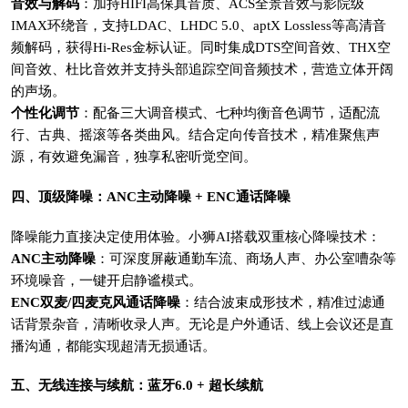
音效与解码
：加持HIFI高保真音质、ACS全景音效与影院级
IMAX环绕音，支持LDAC、LHDC 5.0、aptX Lossless等高清音
频解码，获得Hi-Res金标认证。同时集成DTS空间音效、THX空
间音效、杜比音效并支持头部追踪空间音频技术，营造立体开阔
的声场。
个性化调节
：配备三大调音模式、七种均衡音色调节，适配流
行、古典、摇滚等各类曲风。结合定向传音技术，精准聚焦声
源，有效避免漏音，独享私密听觉空间。
四、顶级降噪：ANC主动降噪 + ENC通话降噪
降噪能力直接决定使用体验。小狮AI搭载双重核心降噪技术：
ANC主动降噪
：可深度屏蔽通勤车流、商场人声、办公室嘈杂等
环境噪音，一键开启静谧模式。
ENC双麦/四麦克风通话降噪
：结合波束成形技术，精准过滤通
话背景杂音，清晰收录人声。无论是户外通话、线上会议还是直
播沟通，都能实现超清无损通话。
五、无线连接与续航：蓝牙6.0 + 超长续航