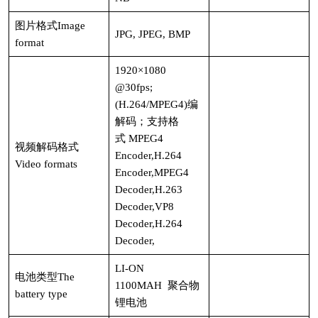
图片格式Image
JPG, JPEG, BMP
format
1920×1080
@30fps;
(H.264/MPEG4)编
解码；支持格
式 MPEG4
视频解码格式
Encoder,H.264
Video formats
Encoder,MPEG4
Decoder,H.263
Decoder,VP8
Decoder,H.264
Decoder,
LI-ON
电池类型The
1100MAH 聚合物
battery type
锂电池