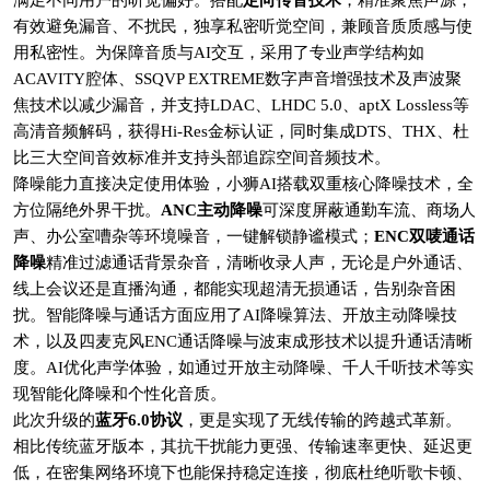
满足不同用户的听觉偏好。搭配
定向传音技术
，精准聚焦声源，
有效避免漏音、不扰民，独享私密听觉空间，兼顾音质质感与使
用私密性。为保障音质与AI交互，采用了专业声学结构如
ACAVITY腔体、SSQVP EXTREME数字声音增强技术及声波聚
焦技术以减少漏音，并支持LDAC、LHDC 5.0、aptX Lossless等
高清音频解码，获得Hi-Res金标认证，同时集成DTS、THX、杜
比三大空间音效标准并支持头部追踪空间音频技术。
降噪能力直接决定使用体验，小狮AI搭载双重核心降噪技术，全
方位隔绝外界干扰。
ANC主动降噪
可深度屏蔽通勤车流、商场人
声、办公室嘈杂等环境噪音，一键解锁静谧模式；
ENC双唛通话
降噪
精准过滤通话背景杂音，清晰收录人声，无论是户外通话、
线上会议还是直播沟通，都能实现超清无损通话，告别杂音困
扰。智能降噪与通话方面应用了AI降噪算法、开放主动降噪技
术，以及四麦克风ENC通话降噪与波束成形技术以提升通话清晰
度。AI优化声学体验，如通过开放主动降噪、千人千听技术等实
现智能化降噪和个性化音质。
此次升级的
蓝牙6.0协议
，更是实现了无线传输的跨越式革新。
相比传统蓝牙版本，其抗干扰能力更强、传输速率更快、延迟更
低，在密集网络环境下也能保持稳定连接，彻底杜绝听歌卡顿、