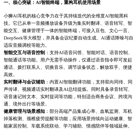
一、核心突破：AI智能终端，重构耳机使用场景
小狮AI耳机的核心竞争力在于其持续迭代的全维度AI智能黑科
技。它已从单一音频播放设备升级为集实时翻译、语音转写、智
能交互、健康管理于一体的智能终端，可接入豆包、文心一言、
DeepSeek等大模型，并具备会议纪要自动生成、AI通话降噪与自
适应音频调校等能力。
智能交互与语音控制
：支持AI语音问答、智能对话、语音控制、
智能通话等功能。用户无需手动操作，仅通过语音指令即可发起
通话、拨打联系人、切换音乐、调节设备状态，解放双手、便捷
高效。
实时翻译与会议辅助
：内置AI智能翻译功能，支持双向同传、同
声传译、视频通话实时翻译及AI总结提炼。同时具备录音转写、
语音速记转文本、实时提词等功能，特别适合商务会议、跨境沟
通、境外出行等场景。
健康管理与场景感知
：部分高端产品集成心率、血氧监测、耳机
掉落检测、颈椎疲劳提醒等功能，应用场景持续向运动健康、智
能家居控制、车载系统联动、学习辅助、情感陪伴等领域延伸。