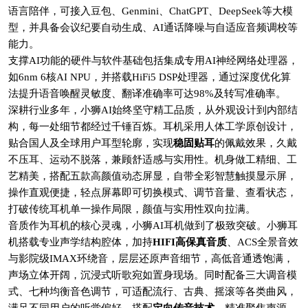
语言陪伴，可接入豆包、Genmini、ChatGPT、DeepSeek等大模
型，并具备会议纪要自动生成、AI通话降噪与自适应音频调校等
能力。
支撑AI功能的硬件与软件基础包括集成专用AI神经网络处理器，
如6nm 6核AI NPU，并搭载HiFi5 DSP处理器，通过深度优化算
法提升语音唤醒灵敏度、翻译准确率可达98%及转写准确率。
深耕行业多年，小狮AI始终坚守精工品质，从外观设计到内部结
构，每一处细节都经过千锤百炼。耳机采用人体工学原创设计，
贴合国人及全球用户耳型轮廓，实现
稳固贴耳
的佩戴效果，久戴
不压耳、运动不脱落，兼顾舒适感与实用性。机身做工精细、工
艺精美，搭配五款高颜值动态屏显，自带全彩智慧触摸显示屏，
操作直观便捷，轻点屏幕即可切换模式、调节音量、查看状态，
打破传统耳机单一操作局限，颜值与实用性双向拉满。
音质作为耳机的核心灵魂，小狮AI耳机做到了极致突破。小狮耳
机搭载专业声学结构腔体，加持
HIFI高保真音质
、ACS全景音效
与影院级IMAX环绕音，层层还原声音细节，高低音通透饱满，
声场立体开阔，沉浸式听歌宛如置身现场。同时配备三大调音模
式、七种均衡音色调节，可适配流行、古典、摇滚等各类曲风，