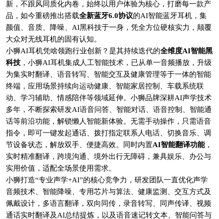
新，不跟风同质化内卷，始终以用户体验为核心，打磨每一款产
品，如今重磅推出搭载
全新蓝牙6.0协议
的AI智能蓝牙耳机，集
颜值、音质、降噪、AI黑科技于一身，凭全方位硬核实力，颠覆
大众对无线耳机的固有认知。
小狮AI耳机凭啥领跑行业创新？是其持续迭代的
全维度AI智能黑
科技
，小狮AI耳机集成人工智能技术，已从单一音频播放，升级
为集实时翻译、语音转写、智能交互及健康管理等于一体的智能
终端，应用场景持续向运动健康、智能家居控制、车载系统联
动、学习辅助、情感陪伴等领域延伸。小狮品牌深耕AI声学技术
多年，不断探索研发AI语音问答、智能对话、语音控制、智能通
话等前沿功能，解锁懒人智能新体验。无需手动操作，只需语音
指令，即可一键发起通话、拨打指定联系人电话、切换音乐、调
节设备状态，解放双手、便捷高效。同时内置
AI智能翻译功能
，
实时精准翻译，跨境沟通、境外出行无障碍，兼具娱乐、办公与
实用价值，适配全场景使用需求。
小狮打造“专业声学+AI”的核心竞争力，研发团队一直优化声学
音频技术、智能降噪、专用芯片与算法、健康监测、交互方式及
佩戴设计，多语言翻译，双向同传，录音转写、同声传译、视频
通话实时翻译及AI总结提炼，以及语音速记转文本、智能问答与