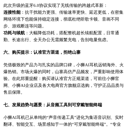
此次升级的蓝牙6.0协议实现了无线传输的跨越式革新：
连接性能
：抗干扰能力更强、传输速率更快、延迟更低，在密集
网络环境下也能保持稳定连接，彻底杜绝听歌卡顿、音画不同
步、游戏断连等问题。
功耗与续航
：大幅降低功耗，搭配整机超长续航配置，日常通
勤、长途出行、全天办公无需频繁充电，告别电量焦虑。
六、购买提示：认准官方渠道，拒绝山寨
凭借极致的产品力与扎实的品牌口碑，小狮AI耳机远销海外、火
爆热销。市场火爆的同时，山寨高仿产品频发，严重影响使用体
验。在此郑重提醒：购买请认准官方正规渠道，可前往小狮官
网、小狮AI企业店及各大电商官方旗舰店选购，守护正品品质与
售后保障。
七、发展趋势与愿景：从音频工具到可穿戴智能终端
小狮AI耳机已从单纯的“声音传递工具”进化为集语音识别、实时
翻译、智能交互、场景感知于一体的“可穿戴智能终端”。“专业