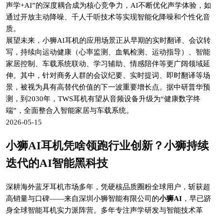
声学+AI”的深度耦合成为核心竞争力，AI不断优化声学体验，如
通过开放主动降噪、千人千听技术等实现智能化降噪和个性化音
质。
展望未来，小狮AI耳机的应用场景正从早期的实时翻译、会议转
写，持续向运动健康（心率监测、血氧检测、运动指导）、智能
家居控制、车载系统联动、学习辅助、情感陪伴等更广阔领域延
伸。其中，针对商务人群的会议纪要、实时提词、即时翻译等场
景，被视为具有高替代价值的下一波重要增长点。据中研普华预
测，到2030年，TWS耳机有望从音频设备升级为“健康数字终
端”，全面整合入智能家居与车载系统。
2026-05-15
小狮AI耳机凭啥领跑行业创新？小狮持续
迭代的AI智能黑科技
深耕海外蓝牙耳机市场多年，凭硬核品质圈粉全球用户，斩获超
高销量与口碑——来自深圳小狮智能有限公司的
小狮AI
，早已跻
身全球智能耳机实力派阵营。多年专注声学研发与智能技术革