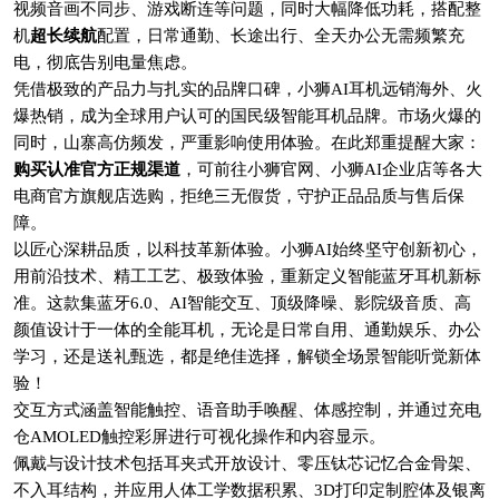
视频音画不同步、游戏断连等问题，同时大幅降低功耗，搭配整
机
超长续航
配置，日常通勤、长途出行、全天办公无需频繁充
电，彻底告别电量焦虑。
凭借极致的产品力与扎实的品牌口碑，小狮AI耳机远销海外、火
爆热销，成为全球用户认可的国民级智能耳机品牌。市场火爆的
同时，山寨高仿频发，严重影响使用体验。在此郑重提醒大家：
购买认准官方正规渠道
，可前往小狮官网、小狮AI企业店等各大
电商官方旗舰店选购，拒绝三无假货，守护正品品质与售后保
障。
以匠心深耕品质，以科技革新体验。小狮AI始终坚守创新初心，
用前沿技术、精工工艺、极致体验，重新定义智能蓝牙耳机新标
准。这款集蓝牙6.0、AI智能交互、顶级降噪、影院级音质、高
颜值设计于一体的全能耳机，无论是日常自用、通勤娱乐、办公
学习，还是送礼甄选，都是绝佳选择，解锁全场景智能听觉新体
验！
交互方式涵盖智能触控、语音助手唤醒、体感控制，并通过充电
仓AMOLED触控彩屏进行可视化操作和内容显示。
佩戴与设计技术包括耳夹式开放设计、零压钛芯记忆合金骨架、
不入耳结构，并应用人体工学数据积累、3D打印定制腔体及银离