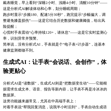
戴表睡觉，早上看到“深睡2小时、浅睡4小时、清醒10分钟”——
这是分析式AI解读体动和心率，划分睡眠周期；
跑步时显示“步频180、配速5分30秒”，跑完提示“步幅偏大，调
整避免膝盖损伤”——这是它结合历史数据和健康阈值，给出风
险提醒；
心慌时手表震动“心率持续120+，请休息”——这是它实时监测心
率，识别异常并预警。
简单说，没有分析式AI，手表就是个“电子表+计步器”，连基本
健康监测都做不到。
生成式AI：让手表“会说话、会创作”，体
验更贴心
分析式AI是“读数据”，生成式AI则是“把数据变生动”——它能根
据需求生成文本、语音、报告等新内容，让手表不再是冷冰冰的
数据屏。
这类功能越来越常见，尤其在中高端手表上：
对着手表说“帮我回复消息，说我半小时后到”，手表自动生成语