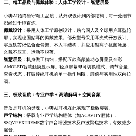
二、精工品质与佩戴体验：人体工学设计 + 智慧屏显
小狮AI始终坚守精工品质，从外观设计到内部结构，每一处细节
都经过千锤百炼。
佩戴设计
：采用人体工学原创设计，贴合国人及全球用户耳型轮
廓，实现稳固贴耳的佩戴效果。部分型号采用耳夹式开放设计、
零压钛芯记忆合金骨架、不入耳结构，并应用银离子抗菌涂层，
久戴不压耳、运动不脱落。
智慧屏显
：机身做工精细，搭配五款高颜值动态屏显及全彩
AMOLED智慧触摸显示屏。轻点屏幕即可切换模式、调节音量、
查看状态，打破传统耳机的单一操作局限，颜值与实用性双向拉
满。
三、极致音质：专业声学 + 高清解码 + 空间音频
音质是耳机的灵魂，小狮AI耳机在此实现了极致突破。
声学结构
：搭载专业声学结构腔体（如ACAVITY腔体）、
SSQVP EXTREME数字声音增强技术及声波聚焦技术，有效减少
漏音。