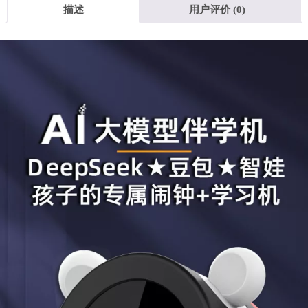
闹
描述
用户评价 (0)
0
.
钟
早
0
教
0
学
习
机
A
I
教
学
大
模
型
语
音
助
手
数