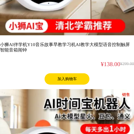
小狮AI伴学机Y10音乐故事早教学习机AI教学大模型语音控制触屏
智能音箱闹钟
¥
138.00
¥
299.00
加入购物车
促
销售
销
产
品