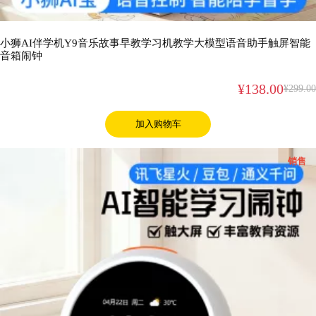
小狮AI伴学机Y9音乐故事早教学习机教学大模型语音助手触屏智能
音箱闹钟
¥
138.00
¥
299.00
加入购物车
促
销售
销
产
品