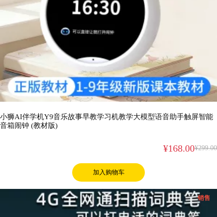
小狮AI伴学机Y9音乐故事早教学习机教学大模型语音助手触屏智能
音箱闹钟 (教材版)
¥
168.00
¥
299.00
加入购物车
促
销售
销