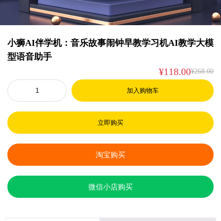
小狮AI伴学机：音乐故事闹钟早教学习机AI教学大模
型语音助手
¥
118.00
¥
268.00
小
加入购物车
狮
A
I
立即购买
伴
¥
学
淘宝购买
机
2
：
6
¥
音
微信小店购买
8
1
乐
故
.
1
事
0
8